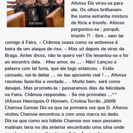
Afonso Ela virou-se para
ele. Os olhos brilhavam-
lhe numa estranha mistura
de fúria e triunfo. Afonso
perguntou-se : porquê,
triunfo ?! - Sim , vem ter
comigo á Feira. – Châmoa soava como se estivesse á
beira de um ataque de riso. – Mas só depois de vires de
Braga. Antes disso, não te quero ver! Ele levantou-se e foi
ao encontro dela. - Meu amor, eu ... - Não! Lançou a
palavra com tal furia, que ele logo estancou. - Estás
cansado, vai-te deitar ... no teu aposento real ! ... Afonso
resolveu fazer-lhe a vontade... - Muito bem, será como
desejas. Mas prometo-te : passaremos dias de felicidade
na Feira. Châmoa respondeu. - Se me prometes ...””
(Afonso Henriques-O Homem, Cristina Torrão ,2009)
Chamoa Gomes Diz-se que na primeira vez que D. Afonso
visitou Chamoa encontrou a com uma marca no dedo.
Diz-se que como era hábito Chamoa nos seus passeios
matinais teria no dia anterior encontrado uma silva onde